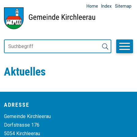
Navigieren in Gemeinde Kirchl
SCHNELLNAVIGATION
METANAVIGAT
Home
Index
Sitemap
Suchbegriff
Suche starten
Aktuelles
Footer
ADRESSE
Gemeinde Kirchleerau
Dorfstrasse 176
5054 Kirchleerau