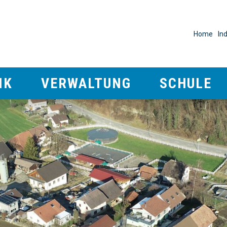
eerau
META
Home
In
Verwaltung
Schule
IK
VERWALTUNG
SCHULE